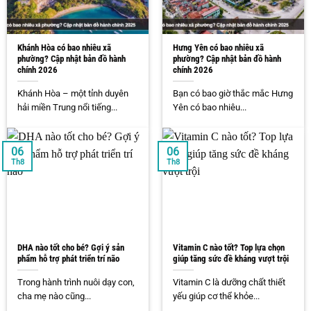
Khánh Hòa có bao nhiêu xã
Hưng Yên có bao nhiêu xã
phường? Cập nhật bản đồ hành
phường? Cập nhật bản đồ hành
chính 2026
chính 2026
Khánh Hòa – một tỉnh duyên
Bạn có bao giờ thắc mắc Hưng
hải miền Trung nổi tiếng...
Yên có bao nhiêu...
06
06
Th8
Th8
DHA nào tốt cho bé? Gợi ý sản
Vitamin C nào tốt? Top lựa chọn
phẩm hỗ trợ phát triển trí não
giúp tăng sức đề kháng vượt trội
Trong hành trình nuôi dạy con,
Vitamin C là dưỡng chất thiết
cha mẹ nào cũng...
yếu giúp cơ thể khỏe...