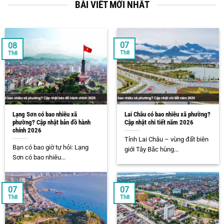
BÀI VIẾT MỚI NHẤT
07
08
Th8
Th8
Lạng Sơn có bao nhiêu xã
Lai Châu có bao nhiêu xã phường?
phường? Cập nhật bản đồ hành
Cập nhật chi tiết năm 2026
chính 2026
Tỉnh Lai Châu – vùng đất biên
Bạn có bao giờ tự hỏi: Lạng
giới Tây Bắc hùng...
Sơn có bao nhiêu...
07
07
Th8
Th8