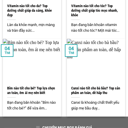
Vitamin nào tốt cho da? Top
Vitamin nào tốt cho tóc? Top
dưỡng chất giúp da sáng, khỏe
dưỡng chất giúp tóc mọc nhanh,
đẹp
khỏe
Làn da khỏe mạnh, mịn màng
Bạn đang băn khoăn vitamin
và tràn đầy sức...
nào tốt cho tóc? Một mái tóc...
04
04
Th8
Th8
Bỉm nào tốt cho bé? Top lựa chọn
Canxi nào tốt cho bà bầu? Top sản
an toàn, êm ái mẹ nên biết
phẩm an toàn, dễ hấp thu
Bạn đang băn khoăn “Bỉm nào
Canxi là khoáng chất thiết yếu
tốt cho bé?” để vừa êm...
giúp mẹ bầu duy...
CHUYÊN MỤC BOX ĐÁNH GIÁ