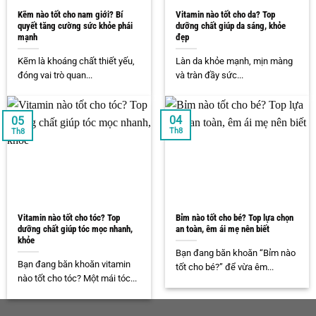
Kẽm nào tốt cho nam giới? Bí
Vitamin nào tốt cho da? Top
quyết tăng cường sức khỏe phái
dưỡng chất giúp da sáng, khỏe
mạnh
đẹp
Kẽm là khoáng chất thiết yếu,
Làn da khỏe mạnh, mịn màng
đóng vai trò quan...
và tràn đầy sức...
04
05
Th8
Th8
Vitamin nào tốt cho tóc? Top
Bỉm nào tốt cho bé? Top lựa chọn
dưỡng chất giúp tóc mọc nhanh,
an toàn, êm ái mẹ nên biết
khỏe
Bạn đang băn khoăn “Bỉm nào
Bạn đang băn khoăn vitamin
tốt cho bé?” để vừa êm...
nào tốt cho tóc? Một mái tóc...