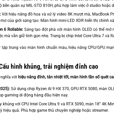
 bền quân sự MIL-STD 810H, phù hợp làm việc ở studio hoặc d
:
Với hiệu năng đồ họa và xử lý video 8K mượt mà, MacBook Pr
 mơ của giới sáng tạo. Màn hình mini-LED XDR hiển thị chính 
n 6 Rollable:
Sáng tạo đột phá với màn hình OLED có thể mở rộ
c mà vẫn giữ tính gọn nhẹ. Trang bị chip Intel Core Ultra 7 và
 tập trung vào màn hình chuẩn màu, hiệu năng CPU/GPU mạnh 
Cấu hình khủng, trải nghiệm đỉnh cao
 nghĩa với
hiệu năng đỉnh, tản nhiệt tốt, màn hình tần số quét c
2025):
Sử dụng chip Ryzen AI 9 HX 370, GPU RTX 5080, màn OL
top gaming di động hàng đầu hiện nay.
 khủng với CPU Intel Core Ultra 9 và RTX 5090, màn 18” 4K Mi
 kỳ hiệu quả. Phù hợp game thủ chuyên nghiệp hoặc streamer.