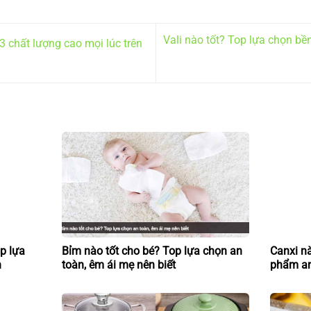
Vali nào tốt? Top lựa chọn bề
 chất lượng cao mọi lúc trên
p lựa
Bỉm nào tốt cho bé? Top lựa chọn an
Canxi n
n
toàn, êm ái mẹ nên biết
phẩm an