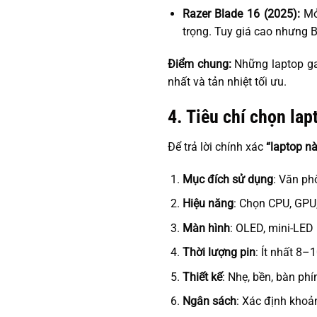
Razer Blade 16 (2025):
Mỏ
trọng. Tuy giá cao nhưng 
Điểm chung:
Những laptop ga
nhất và tản nhiệt tối ưu.
4. Tiêu chí chọn la
Để trả lời chính xác
“laptop nà
Mục đích sử dụng
: Văn ph
Hiệu năng
: Chọn CPU, GPU
Màn hình
: OLED, mini-LED
Thời lượng pin
: Ít nhất 8–
Thiết kế
: Nhẹ, bền, bàn phí
Ngân sách
: Xác định khoả