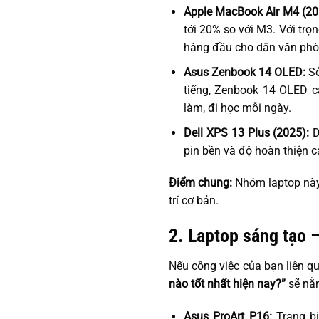
Apple MacBook Air M4 (20
tới 20% so với M3. Với trọn
hàng đầu cho dân văn phòn
Asus Zenbook 14 OLED:
S
tiếng, Zenbook 14 OLED 
làm, đi học mỗi ngày.
Dell XPS 13 Plus (2025):
D
pin bền và độ hoàn thiện c
Điểm chung:
Nhóm laptop này n
trí cơ bản.
2. Laptop sáng tạo 
Nếu công việc của bạn liên qu
nào tốt nhất hiện nay?”
sẽ nằ
Asus ProArt P16:
Trang b