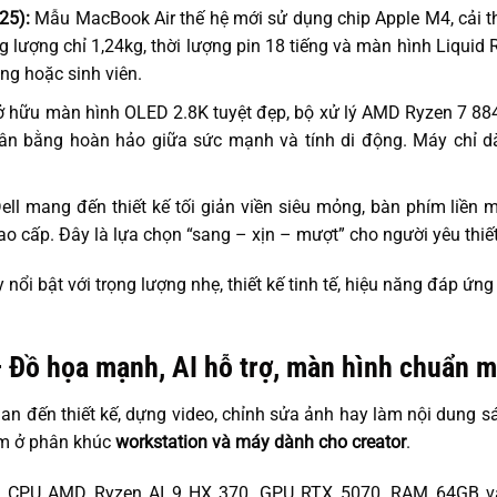
25):
Mẫu MacBook Air thế hệ mới sử dụng chip Apple M4, cải t
g lượng chỉ 1,24kg, thời lượng pin 18 tiếng và màn hình Liquid 
g hoặc sinh viên.
ở hữu màn hình OLED 2.8K tuyệt đẹp, bộ xử lý AMD Ryzen 7 884
cân bằng hoàn hảo giữa sức mạnh và tính di động. Máy chỉ 
ell mang đến thiết kế tối giản viền siêu mỏng, bàn phím liền mạ
ao cấp. Đây là lựa chọn “sang – xịn – mượt” cho người yêu thiết
ổi bật với trọng lượng nhẹ, thiết kế tinh tế, hiệu năng đáp ứng
– Đồ họa mạnh, AI hỗ trợ, màn hình chuẩn 
an đến thiết kế, dựng video, chỉnh sửa ảnh hay làm nội dung sá
m ở phân khúc
workstation và máy dành cho creator
.
ị CPU AMD Ryzen AI 9 HX 370, GPU RTX 5070, RAM 64GB 