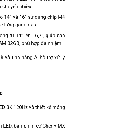
i chuyển nhiều.
o 14” và 16” sử dụng chip M4
xác từng gam màu.
ng từ 14” lên 16,7”, giúp bạn
 RAM 32GB, phù hợp đa nhiệm.
và tính năng AI hỗ trợ xử lý
ao
.
ED 3K 120Hz và thiết kế mỏng
ni-LED, bàn phím cơ Cherry MX