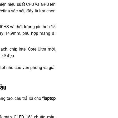
hiện hiệu suất CPU và GPU lên
Retina sắc nét, đây là lựa chọn
0HS và thời lượng pin hơn 15
dày 14,9mm, phù hợp mang đi
ch, chip Intel Core Ultra mới,
 kế đẹp.
 tốt nhu cầu văn phòng và giải
màu
ng tạo, câu trả lời cho
“laptop
và màn OLED 16” chuẩn màu