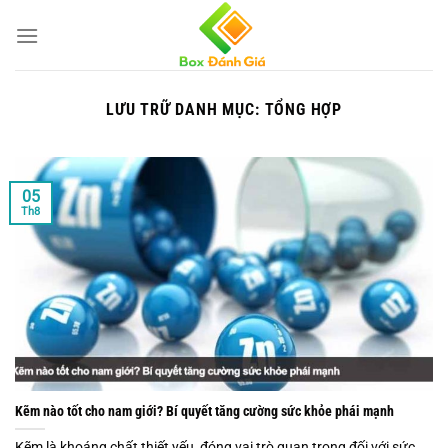
Bỏ
qua
nội
dung
LƯU TRỮ DANH MỤC:
TỔNG HỢP
05
Th8
Kẽm nào tốt cho nam giới? Bí quyết tăng cường sức khỏe phái mạnh
Kẽm là khoáng chất thiết yếu, đóng vai trò quan trọng đối với sức