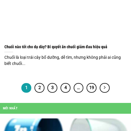
Chuối nào tốt cho dạ dày? Bí quyết ăn chuối giảm đau hiệu quả
Chuối là loại trái cây bổ dưỡng, dễ tìm, nhưng không phải ai cũng
biết chuối...
1
2
3
4
…
19
MỚI NHẤT