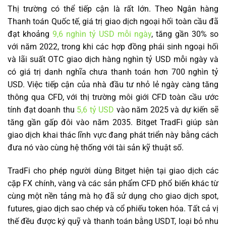
Thị trường có thể tiếp cận là rất lớn. Theo Ngân hàng
Thanh toán Quốc tế, giá trị giao dịch ngoại hối toàn cầu đã
đạt khoảng
9,6 nghìn tỷ USD mỗi ngày
, tăng gần 30% so
với năm 2022, trong khi các hợp đồng phái sinh ngoại hối
và lãi suất OTC giao dịch hàng nghìn tỷ USD mỗi ngày và
có giá trị danh nghĩa chưa thanh toán hơn 700 nghìn tỷ
USD. Việc tiếp cận của nhà đầu tư nhỏ lẻ ngày càng tăng
thông qua CFD, với thị trường môi giới CFD toàn cầu ước
tính đạt doanh thu
5,6 tỷ USD
vào năm 2025 và dự kiến sẽ
tăng gần gấp đôi vào năm 2035. Bitget TradFi giúp sàn
giao dịch khai thác lĩnh vực đang phát triển này bằng cách
đưa nó vào cùng hệ thống với tài sản kỹ thuật số.
TradFi cho phép người dùng Bitget hiện tại giao dịch các
cặp FX chính, vàng và các sản phẩm CFD phổ biến khác từ
cùng một nền tảng mà họ đã sử dụng cho giao dịch spot,
futures, giao dịch sao chép và cổ phiếu token hóa. Tất cả vị
thế đều được ký quỹ và thanh toán bằng USDT, loại bỏ nhu