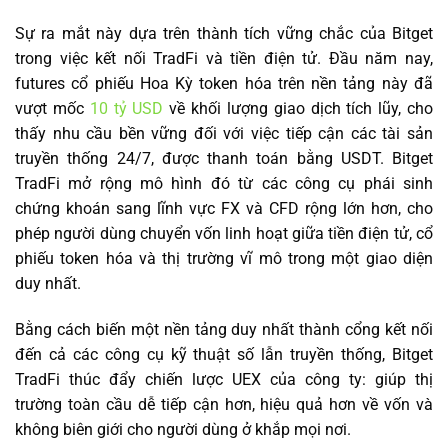
Sự ra mắt này dựa trên thành tích vững chắc của Bitget
trong việc kết nối TradFi và tiền điện tử. Đầu năm nay,
futures cổ phiếu Hoa Kỳ token hóa trên nền tảng này đã
vượt mốc
10 tỷ USD
về khối lượng giao dịch tích lũy, cho
thấy nhu cầu bền vững đối với việc tiếp cận các tài sản
truyền thống 24/7, được thanh toán bằng USDT. Bitget
TradFi mở rộng mô hình đó từ các công cụ phái sinh
chứng khoán sang lĩnh vực FX và CFD rộng lớn hơn, cho
phép người dùng chuyển vốn linh hoạt giữa tiền điện tử, cổ
phiếu token hóa và thị trường vĩ mô trong một giao diện
duy nhất.
Bằng cách biến một nền tảng duy nhất thành cổng kết nối
đến cả các công cụ kỹ thuật số lẫn truyền thống, Bitget
TradFi thúc đẩy chiến lược UEX của công ty: giúp thị
trường toàn cầu dễ tiếp cận hơn, hiệu quả hơn về vốn và
không biên giới cho người dùng ở khắp mọi nơi.