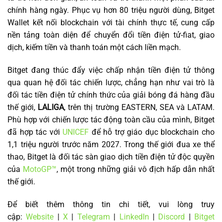
chính hàng ngày. Phục vụ hơn 80 triệu người dùng, Bitget
Wallet kết nối blockchain với tài chính thực tế, cung cấp
nền tảng toàn diện để chuyển đổi tiền điện tử-fiat, giao
dịch, kiếm tiền và thanh toán một cách liền mạch.
Bitget đang thúc đẩy việc chấp nhận tiền điện tử thông
qua quan hệ đối tác chiến lược, chẳng hạn như vai trò là
đối tác tiền điện tử chính thức của giải bóng đá hàng đầu
thế giới,
LALIGA
, trên thị trường EASTERN, SEA và LATAM.
Phù hợp với chiến lược tác động toàn cầu của mình, Bitget
đã hợp tác với
UNICEF
để hỗ trợ giáo dục blockchain cho
1,1 triệu người trước năm 2027. Trong thế giới đua xe thể
thao, Bitget là đối tác sàn giao dịch tiền điện tử độc quyền
của
MotoGP™
, một trong những giải vô địch hấp dẫn nhất
thế giới.
Để biết thêm thông tin chi tiết, vui lòng truy
cập:
Website
|
X
|
Telegram
|
LinkedIn
|
Discord
|
Bitget