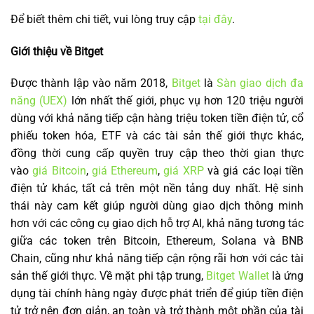
Để biết thêm chi tiết, vui lòng truy cập
tại đây
.
Giới thiệu về Bitget
Được thành lập vào năm 2018,
Bitget
là
Sàn giao dịch đa
năng (UEX)
lớn nhất thế giới, phục vụ hơn 120 triệu người
dùng với khả năng tiếp cận hàng triệu token tiền điện tử, cổ
phiếu token hóa, ETF và các tài sản thế giới thực khác,
đồng thời cung cấp quyền truy cập theo thời gian thực
vào
giá Bitcoin
,
giá Ethereum
,
giá XRP
và giá các loại tiền
điện tử khác, tất cả trên một nền tảng duy nhất. Hệ sinh
thái này cam kết giúp người dùng giao dịch thông minh
hơn với các công cụ giao dịch hỗ trợ AI, khả năng tương tác
giữa các token trên Bitcoin, Ethereum, Solana và BNB
Chain, cũng như khả năng tiếp cận rộng rãi hơn với các tài
sản thế giới thực. Về mặt phi tập trung,
Bitget Wallet
là ứng
dụng tài chính hàng ngày được phát triển để giúp tiền điện
tử trở nên đơn giản, an toàn và trở thành một phần của tài