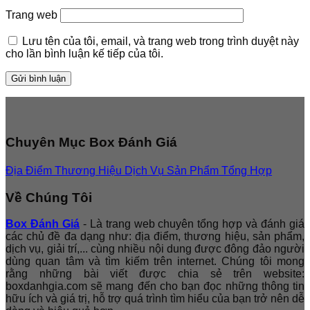
Trang web
Lưu tên của tôi, email, và trang web trong trình duyệt này
cho lần bình luận kế tiếp của tôi.
Chuyên Mục Box Đánh Giá
Địa Điểm
Thương Hiệu
Dịch Vụ
Sản Phẩm
Tổng Hợp
Về Chúng Tôi
Box Đánh Giá
- Là trang web chuyên tổng hợp và đánh giá
các chủ đề đa dạng như: địa điểm, thương hiệu, sản phẩm,
dịch vụ, giải trí,... cùng nhiều nội dung được đông đảo người
dùng quan tâm và tìm kiếm trên internet. Chúng tôi mong
rằng những bài viết được chia sẻ trên website:
boxdanhgia.com sẽ mang đến cho bạn đọc những thông tin
hữu ích và giá trị, hỗ trợ quá trình tìm hiểu của bạn trở nên dễ