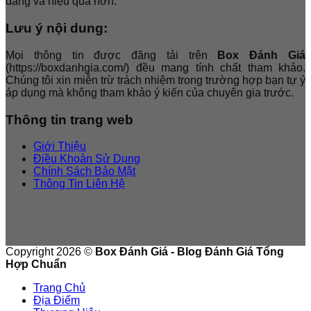
dàng và hiệu quả hơn.
Lưu ý nội dung:
Mọi thông tin được đăng tải trên
Box Đánh Giá
(https://boxdanhgia.com/) đều mang tính chất tham khảo.
Chúng tôi xin miễn trừ trách nhiệm trong trường hợp bạn tự ý
áp dụng mà không tham khảo ý kiến của chuyên gia trước.
Thông tin trang web
Giới Thiệu
Điều Khoản Sử Dụng
Chính Sách Bảo Mật
Thông Tin Liên Hệ
Copyright 2026 ©
Box Đánh Giá - Blog Đánh Giá Tổng
Hợp Chuẩn
Trang Chủ
Địa Điểm