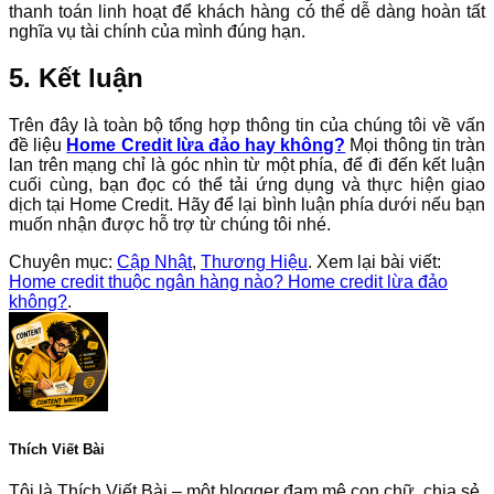
thanh toán linh hoạt để khách hàng có thể dễ dàng hoàn tất
nghĩa vụ tài chính của mình đúng hạn.
5. Kết luận
Trên đây là toàn bộ tổng hợp thông tin của chúng tôi về vấn
đề liệu
Home Credit lừa đảo hay không?
Mọi thông tin tràn
lan trên mạng chỉ là góc nhìn từ một phía, để đi đến kết luận
cuối cùng, bạn đọc có thể tải ứng dụng và thực hiện giao
dịch tại Home Credit. Hãy để lại bình luận phía dưới nếu bạn
muốn nhận được hỗ trợ từ chúng tôi nhé.
Chuyên mục:
Cập Nhật
,
Thương Hiệu
. Xem lại bài viết:
Home credit thuộc ngân hàng nào? Home credit lừa đảo
không?
.
Thích Viết Bài
Tôi là Thích Viết Bài – một blogger đam mê con chữ, chia sẻ