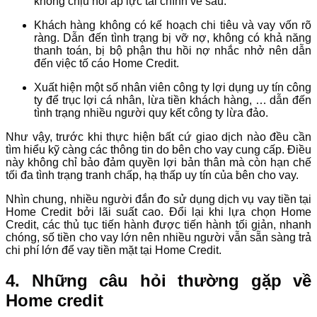
không chịu nổi áp lực tài chính về sau.
Khách hàng không có kế hoạch chi tiêu và vay vốn rõ
ràng. Dẫn đến tình trạng bị vỡ nợ, không có khả năng
thanh toán, bị bộ phận thu hồi nợ nhắc nhở nên dẫn
đến việc tố cáo Home Credit.
Xuất hiện một số nhân viên công ty lợi dụng uy tín công
ty để trục lợi cá nhân, lừa tiền khách hàng, … dẫn đến
tình trạng nhiều người quy kết công ty lừa đảo.
Như vậy, trước khi thực hiện bất cứ giao dịch nào đều cần
tìm hiểu kỹ càng các thông tin do bên cho vay cung cấp. Điều
này không chỉ bảo đảm quyền lợi bản thân mà còn hạn chế
tối đa tình trạng tranh chấp, hạ thấp uy tín của bên cho vay.
Nhìn chung, nhiều người đắn đo sử dụng dịch vụ vay tiền tại
Home Credit bởi lãi suất cao. Đổi lại khi lựa chọn Home
Credit, các thủ tục tiến hành được tiến hành tối giản, nhanh
chóng, số tiền cho vay lớn nên nhiều người vẫn sẵn sàng trả
chi phí lớn để vay tiền mặt tại Home Credit.
4. Những câu hỏi thường gặp về
Home credit