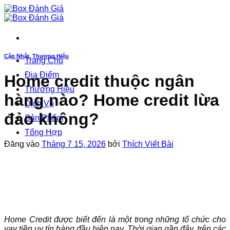
Bỏ
qua
nội
dung
Cập Nhật
,
Thương Hiệu
Trang Chủ
Địa Điểm
Home credit thuộc ngân
Thương Hiệu
hàng nào? Home credit lừa
Dịch Vụ
đảo không?
Sản Phẩm
Tổng Hợp
Đăng vào
Tháng 7 15, 2026
bởi
Thích Viết Bài
Home Credit được biết đến là một trong những tổ chức cho
vay tiền uy tín hàng đầu hiện nay. Thời gian gần đây, trên các