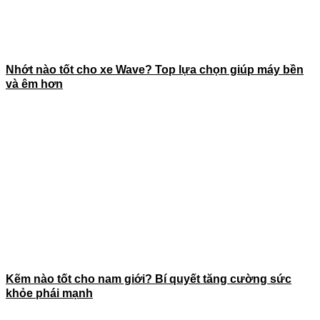
Nhớt nào tốt cho xe Wave? Top lựa chọn giúp máy bền
và êm hơn
Kẽm nào tốt cho nam giới? Bí quyết tăng cường sức
khỏe phái mạnh