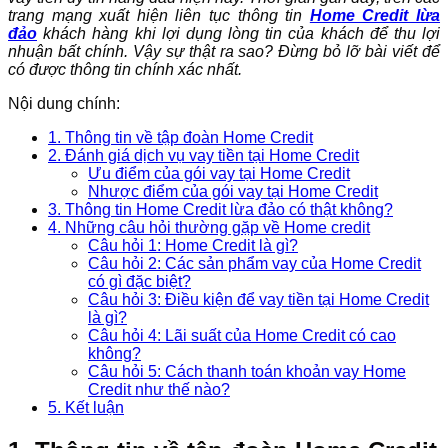
trang mạng xuất hiện liên tục thông tin
Home Credit lừa
đảo
khách hàng khi lợi dụng lòng tin của khách để thu lợi
nhuận bất chính. Vậy sự thật ra sao? Đừng bỏ lỡ bài viết để
có được thông tin chính xác nhất.
Nội dung chính:
1. Thông tin về tập đoàn Home Credit
2. Đánh giá dịch vụ vay tiền tại Home Credit
Ưu điểm của gói vay tại Home Credit
Nhược điểm của gói vay tại Home Credit
3. Thông tin Home Credit lừa đảo có thật không?
4. Những câu hỏi thường gặp về Home credit
Câu hỏi 1: Home Credit là gì?
Câu hỏi 2: Các sản phẩm vay của Home Credit
có gì đặc biệt?
Câu hỏi 3: Điều kiện để vay tiền tại Home Credit
là gì?
Câu hỏi 4: Lãi suất của Home Credit có cao
không?
Câu hỏi 5: Cách thanh toán khoản vay Home
Credit như thế nào?
5. Kết luận