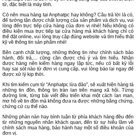
tử, đặc biệt là máy tính.
Có nên mua hàng tại Anphatpc hay không? Câu trả lời là có,
để tường tận được chất lượng của sản phẩm và dịch vụ, vui
lòng đến trực tiếp cửa hàng của đơn vị nhé! Nếu không có
điều kiện mua trực tiếp tại cửa hàng mà khách hàng chỉ có
thể đặt online, vui lòng truy cập đúng website và tìm hiểu thật
kỹ về thông tin sản phẩm nhé!
Bên cạnh chất lượng, những thông tin như chính sách bảo
hành, đổi trả,… cũng cần được chú ý và tìm hiểu. Nhận
được hàng nên kiểm hàng ngay lập tức, nếu có bất kỳ lỗi
hay sai sót nào từ đơn vị cung cấp, vui lòng báo lại ngay để
được xử lý kịp thời.
Khi tìm kiếm cụm từ “Anphatpc lừa đảo”, sẽ xuất hiện hàng tá
những tin đồn, thông tin tràn lan trên mạng xã hội. Từng
đường link, từng bài viết đều triển khai một cách lan man,
mơ hồ về tin đồn mà không đưa ra được những bằng chứng,
chứng cứ cụ thể nào.
Những phàn nàn hay bình luận từ phía khách hàng đều đến
từ những nguyên nhân khách quan, đến từ sự hiểu lầm về
chính sách mua hàng, bảo hành hay một số điều khoản của
đơn vị.