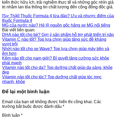
kiến thức hữu ích, trải nghiệm thực tế và những góc nhìn giá
trị nhằm lan tỏa thông tin chất lượng đến cộng đồng độc giả.
[Sự Thật] Thuốc Formula 4 lừa đảo? Ưu và nhược điểm của
thuốc Formula 4
MG của nước nào? Hé lộ nguồn gốc hãng xe MG nổi tiếng
Bài viết liên quan:
DHA nào tốt cho bé? Gợi ý sản phẩm hỗ trợ phát triển trí não
Vitamin C nào tốt? Top lựa chọn giúp tăng sức đề kháng
vượt trội
Nhớt nào tốt cho xe Wave? Top lựa chọn giúp máy bền và
êm hơn
Kẽm nào tốt cho nam giới? Bí quyết tăng cường sức khỏe
phái mạnh
Vitamin nào tốt cho da? Top dưỡng chất giúp da sáng, khỏe
đẹp
Vitamin nào tốt cho tóc? Top dưỡng chất giúp tóc mọc
nhanh, khỏe
Để lại một bình luận
Email của bạn sẽ không được hiển thị công khai.
Các
trường bắt buộc được đánh dấu
*
Bình luận
*