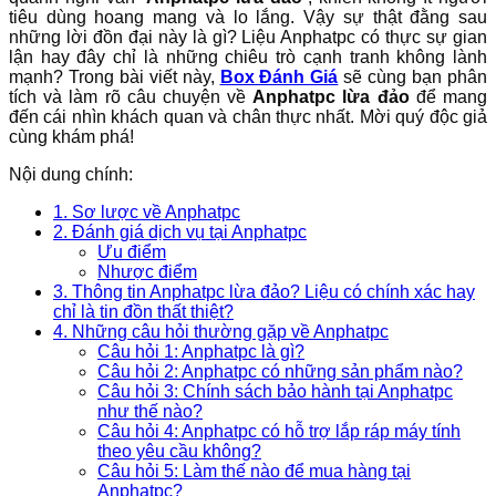
tiêu dùng hoang mang và lo lắng. Vậy sự thật đằng sau
những lời đồn đại này là gì? Liệu Anphatpc có thực sự gian
lận hay đây chỉ là những chiêu trò cạnh tranh không lành
mạnh? Trong bài viết này,
Box Đánh Giá
sẽ cùng bạn phân
tích và làm rõ câu chuyện về
Anphatpc lừa đảo
để mang
đến cái nhìn khách quan và chân thực nhất. Mời quý độc giả
cùng khám phá!
Nội dung chính:
1. Sơ lược về Anphatpc
2. Đánh giá dịch vụ tại Anphatpc
Ưu điểm
Nhược điểm
3. Thông tin Anphatpc lừa đảo? Liệu có chính xác hay
chỉ là tin đồn thất thiệt?
4. Những câu hỏi thường gặp về Anphatpc
Câu hỏi 1: Anphatpc là gì?
Câu hỏi 2: Anphatpc có những sản phẩm nào?
Câu hỏi 3: Chính sách bảo hành tại Anphatpc
như thế nào?
Câu hỏi 4: Anphatpc có hỗ trợ lắp ráp máy tính
theo yêu cầu không?
Câu hỏi 5: Làm thế nào để mua hàng tại
Anphatpc?