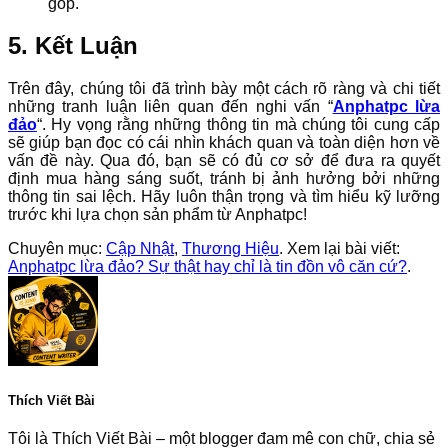
góp.
5. Kết Luận
Trên đây, chúng tôi đã trình bày một cách rõ ràng và chi tiết
những tranh luận liên quan đến nghi vấn “
Anphatpc lừa
đảo
“. Hy vọng rằng những thông tin mà chúng tôi cung cấp
sẽ giúp bạn đọc có cái nhìn khách quan và toàn diện hơn về
vấn đề này. Qua đó, bạn sẽ có đủ cơ sở để đưa ra quyết
định mua hàng sáng suốt, tránh bị ảnh hưởng bởi những
thông tin sai lệch. Hãy luôn thận trọng và tìm hiểu kỹ lưỡng
trước khi lựa chọn sản phẩm từ Anphatpc!
Chuyên mục:
Cập Nhật
,
Thương Hiệu
. Xem lại bài viết:
Anphatpc lừa đảo? Sự thật hay chỉ là tin đồn vô căn cứ?
.
Thích Viết Bài
Tôi là Thích Viết Bài – một blogger đam mê con chữ, chia sẻ