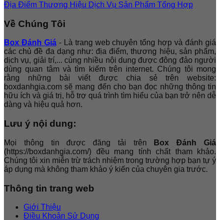
Địa Điểm
Thương Hiệu
Dịch Vụ
Sản Phẩm
Tổng Hợp
Về Chúng Tôi
Box Đánh Giá
- Là trang web chuyên tổng hợp và đánh giá
các chủ đề đa dạng như: địa điểm, thương hiệu, sản phẩm,
dịch vụ, giải trí,... cùng nhiều nội dung được đông đảo người
dùng quan tâm và tìm kiếm trên internet. Chúng tôi mong
rằng những bài viết được chia sẻ trên website:
boxdanhgia.com sẽ mang đến cho bạn đọc những thông tin
hữu ích và giá trị, hỗ trợ quá trình tìm hiểu của bạn trở nên dễ
dàng và hiệu quả hơn.
Lưu ý nội dung:
Mọi thông tin được đăng tải trên
Box Đánh Giá
(https://boxdanhgia.com/) đều mang tính chất tham khảo.
Chúng tôi xin miễn trừ trách nhiệm trong trường hợp bạn tự ý
áp dụng mà không tham khảo ý kiến của chuyên gia trước.
Thông tin trang web
Giới Thiệu
Điều Khoản Sử Dụng