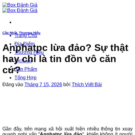
Bỏ
qua
nội
dung
Cập Nhật
,
Thương Hiệu
Trang Chủ
Địa Điểm
Anphatpc lừa đảo? Sự thật
Thương Hiệu
hay chỉ là tin đồn vô căn
Dịch Vụ
cứ?
Sản Phẩm
Tổng Hợp
Đăng vào
Tháng 7 15, 2026
bởi
Thích Viết Bài
Gần đây, trên mạng xã hội xuất hiện nhiều thông tin xoay
quanh nghi vấn “
Anphatpc lừa đảo
“, khiến không ít người