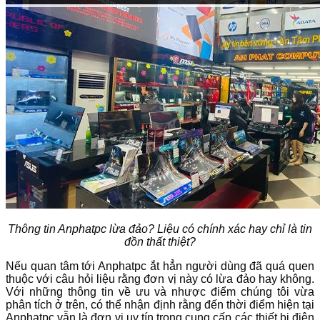
Thông tin Anphatpc lừa đảo? Liệu có chính xác hay chỉ là tin
đồn thất thiệt?
Nếu quan tâm tới Anphatpc ắt hẳn người dùng đã quá quen
thuộc với câu hỏi liệu rằng đơn vị này có lừa đảo hay không.
Với những thông tin về ưu và nhược điểm chúng tôi vừa
phân tích ở trên, có thể nhận định rằng đến thời điểm hiện tại
Anphatpc vẫn là đơn vị uy tín trong cung cấp các thiết bị điện