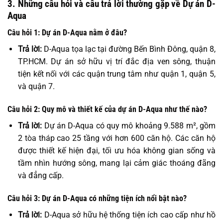
3. Những câu hỏi và câu trả lời thường gặp về Dự án D-
Aqua
Câu hỏi 1: Dự án D-Aqua nằm ở đâu?
Trả lời:
D-Aqua tọa lạc tại đường Bến Bình Đông, quận 8,
TP.HCM. Dự án sở hữu vị trí đắc địa ven sông, thuận
tiện kết nối với các quận trung tâm như quận 1, quận 5,
và quận 7.
Câu hỏi 2: Quy mô và thiết kế của dự án D-Aqua như thế nào?
Trả lời:
Dự án D-Aqua có quy mô khoảng 9.588 m², gồm
2 tòa tháp cao 25 tầng với hơn 600 căn hộ. Các căn hộ
được thiết kế hiện đại, tối ưu hóa không gian sống và
tầm nhìn hướng sông, mang lại cảm giác thoáng đãng
và đẳng cấp.
Câu hỏi 3: Dự án D-Aqua có những tiện ích nổi bật nào?
Trả lời:
D-Aqua sở hữu hệ thống tiện ích cao cấp như hồ