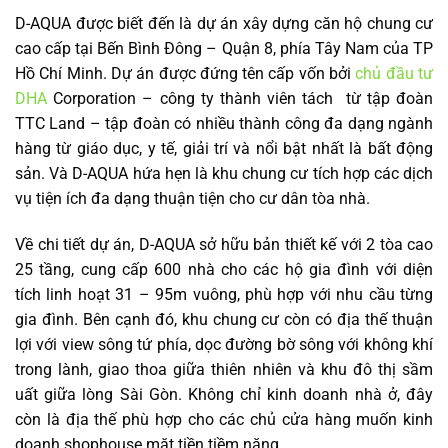
D-AQUA được biết đến là dự án xây dựng căn hộ chung cư
cao cấp tại Bến Bình Đông – Quận 8, phía Tây Nam của TP
Hồ Chí Minh. Dự án được đứng tên cấp vốn bởi
chủ đầu tư
DHA
Corporation – công ty thành viên tách từ tập đoàn
TTC Land – tập đoàn có nhiều thành công đa dạng ngành
hàng từ giáo dục, y tế, giải trí và nổi bật nhất là bất động
sản. Và D-AQUA hứa hẹn là khu chung cư tích hợp các dịch
vụ tiện ích đa dạng thuận tiện cho cư dân tòa nhà.
Về chi tiết dự án, D-AQUA sở hữu bản thiết kế với 2 tòa cao
25 tầng, cung cấp 600 nhà cho các hộ gia đình với diện
tích linh hoạt 31 – 95m vuông, phù hợp với nhu cầu từng
gia đình. Bên cạnh đó, khu chung cư còn có địa thế thuận
lợi với view sông tứ phía, dọc đường bờ sông với không khí
trong lành, giao thoa giữa thiên nhiên và khu đô thị sầm
uất giữa lòng Sài Gòn. Không chỉ kinh doanh nhà ở, đây
còn là địa thế phù hợp cho các chủ cửa hàng muốn kinh
doanh shophouse mặt tiền tiềm năng.