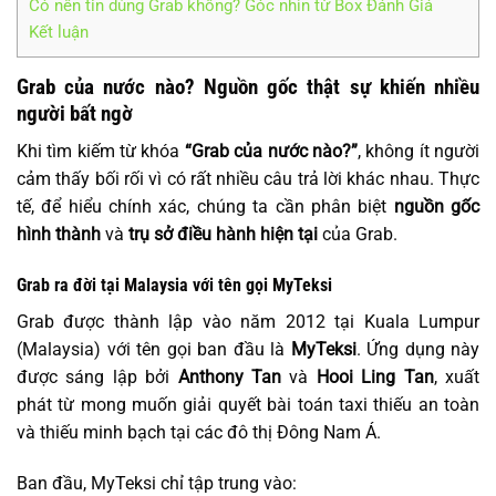
Có nên tin dùng Grab không? Góc nhìn từ Box Đánh Giá
Kết luận
Grab của nước nào? Nguồn gốc thật sự khiến nhiều
người bất ngờ
Khi tìm kiếm từ khóa
“Grab của nước nào?”
, không ít người
cảm thấy bối rối vì có rất nhiều câu trả lời khác nhau. Thực
tế, để hiểu chính xác, chúng ta cần phân biệt
nguồn gốc
hình thành
và
trụ sở điều hành hiện tại
của Grab.
Grab ra đời tại Malaysia với tên gọi MyTeksi
Grab được thành lập vào năm 2012 tại Kuala Lumpur
(Malaysia) với tên gọi ban đầu là
MyTeksi
. Ứng dụng này
được sáng lập bởi
Anthony Tan
và
Hooi Ling Tan
, xuất
phát từ mong muốn giải quyết bài toán taxi thiếu an toàn
và thiếu minh bạch tại các đô thị Đông Nam Á.
Ban đầu, MyTeksi chỉ tập trung vào: