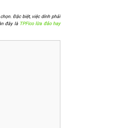
họn. Đặc biệt, việc dính phải
ần đây là
TPFico lừa đảo
hay