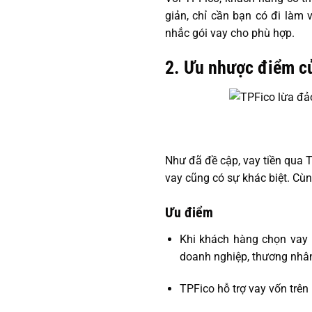
giản, chỉ cần bạn có đi làm
nhắc gói vay cho phù hợp.
2. Ưu nhược điểm củ
Như đã đề cập, vay tiền qua T
vay cũng có sự khác biệt. Cù
Ưu điểm
Khi khách hàng chọn vay t
doanh nghiệp, thương nhân
TPFico hỗ trợ vay vốn trên