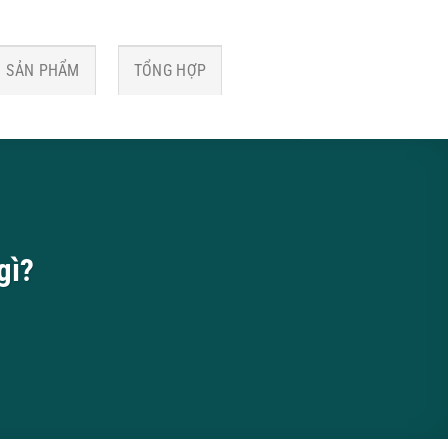
SẢN PHẨM
TỔNG HỢP
gì?