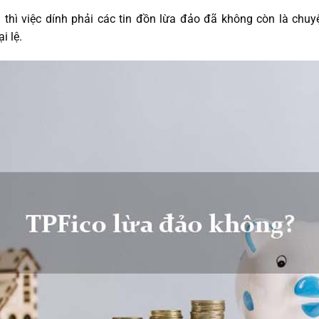
 thì việc dính phải các tin đồn lừa đảo đã không còn là chu
i lệ.