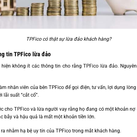
TPFico có thật sự lừa đảo khách hàng?
g tin TPFico lừa đảo
t hiện không ít các thông tin cho rằng TPFico lừa đảo. Nguyê
m nhân viên của bên TPFico để gọi điện, tư vấn, lợi dụng lòn
 lãi suất “cắt cổ”.
ệc cho TPFico và lừa người vay rằng họ đang có một khoản nợ
ắc bẫy và hậu quả là mất một khoản tiền lớn.
g ra nhằm hạ bệ uy tín của TPFico trong mắt khách hàng.