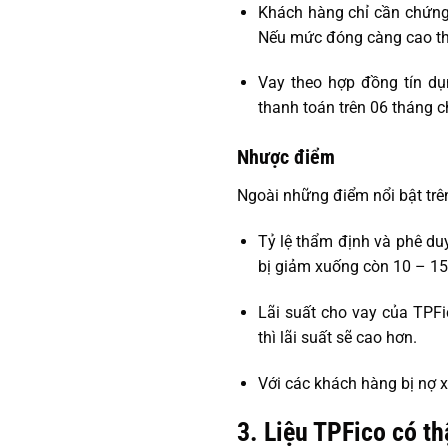
Khách hàng chỉ cần chứng 
Nếu mức đóng càng cao thì 
Vay theo hợp đồng tín dụ
thanh toán trên 06 tháng c
Nhược điểm
Ngoài những điểm nổi bật trên
Tỷ lệ thẩm định và phê du
bị giảm xuống còn 10 – 15 
Lãi suất cho vay của TPFi
thì lãi suất sẽ cao hơn.
Với các khách hàng bị nợ x
3. Liệu TPFico có t