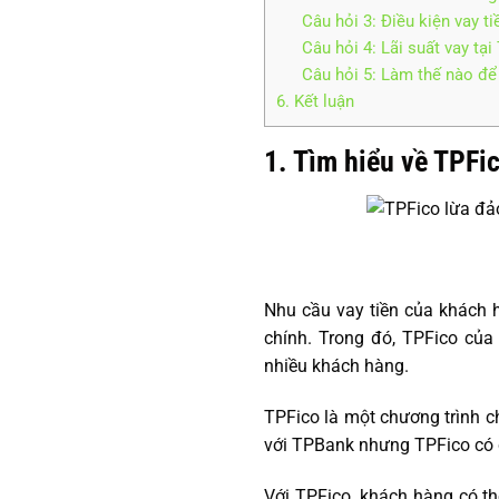
Câu hỏi 3: Điều kiện vay ti
Câu hỏi 4: Lãi suất vay tại
Câu hỏi 5: Làm thế nào để 
6. Kết luận
1. Tìm hiểu về TPFi
Nhu cầu vay tiền của khách h
chính. Trong đó, TPFico củ
nhiều khách hàng.
TPFico là một chương trình c
với TPBank nhưng TPFico có c
Với TPFico, khách hàng có th