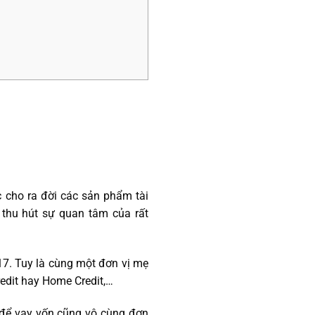
c cho ra đời các sản phẩm tài
thu hút sự quan tâm của rất
17. Tuy là cùng một đơn vị mẹ
edit hay Home Credit,…
n để vay vốn cũng vô cùng đơn