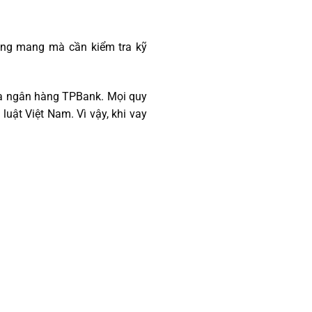
oang mang mà cần kiểm tra kỹ
ủa ngân hàng TPBank. Mọi quy
uật Việt Nam. Vì vậy, khi vay