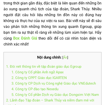
trong thời gian gần đây, đặc biệt là liên quan đến những ồn
ào xung quanh chủ tịch của tập đoàn, Shark Thủy. Nhiều
người đặt câu hỏi liệu những tin đồn này có đúng hay
không và thực hư của sự việc ra sao. Bài viết này sẽ đi sâu
vào phân tích những thông tin xung quanh Egroup, giúp
bạn tìm ra sự thật rõ ràng về những lùm xùm hiện tại. Hãy
cùng
Box Đánh Giá
theo dõi để có cái nhìn toàn diện và
chính xác nhất!
Nội dung chính:
[
Ẩn
]
1. Đôi nét thông tin về tập đoàn giáo dục Egroup
1. Công ty Cổ phần Anh ngữ Apax
2. Công ty CPPT Giáo dục IGARTEN
3. Công ty CP Dịch vụ Công nghệ Giáo dục VNEdutech
4. Công ty CP đào tạo Nexedu
5. Công ty Cổ phần Dịch vụ Giáo dục Dongsim Việt Nam
2. Lãnh đạo Tập đoàn – Shark Thủy và niềm đam mê với