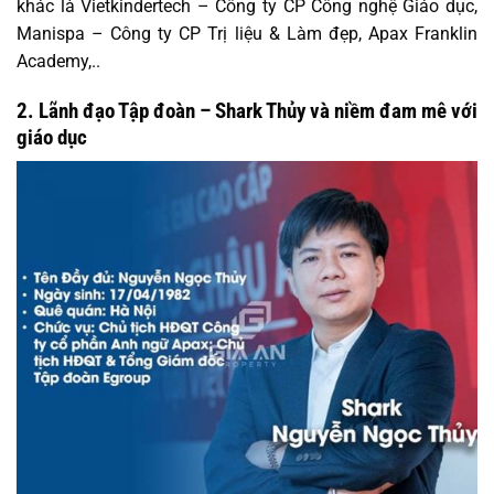
khác là Vietkindertech – Công ty CP Công nghệ Giáo dục,
Manispa – Công ty CP Trị liệu & Làm đẹp, Apax Franklin
Academy,..
2. Lãnh đạo Tập đoàn – Shark Thủy và niềm đam mê với
giáo dục