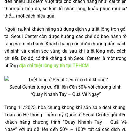
đến nhiều ưu điểm vượt trội cho khách hàng như: cải thiện
thâm xỉn trên da, se khít lỗ chân lông, khắc phục mùi cơ
thể,… một cách hiệu quả.
Ngoài ra, khi khách hàng sử dụng dịch vụ triệt lông trọn gói
tại Seoul Center còn được hưởng các chế độ bảo hành rõ
ràng và minh bạch. Khách hàng còn được hướng dẫn cách
vệ sinh và chăm sóc vùng da sau khi triệt lông một cách
chi tiết. Do đó, có thể khẳng định Seoul Center là một trong
những
địa chỉ triệt lông uy tín tại TPHCM
.
Seoul Center tung ưu đãi lên đến 50% với chương trình
“Quay Nhanh Tay – Quà Về Ngay”
Trong 11/2023, hòa chung không khí săn sale deal khủng.
Toàn bộ Hệ thống Thẩm mỹ Quốc tế Seoul Center gửi đến
khách hàng chương trình “Quay Nhanh Tay – Quà Về
Ngay” với ưu đãi lên đến 50% – 100% tất cả các dịch vụ