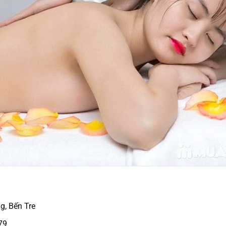
g, Bến Tre
79