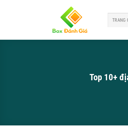
Bỏ
qua
nội
TRANG 
dung
Top 10+ đị