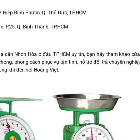
 P. Hiệp Bình Phước, Q. Thủ Đức, TP.HCM
m, P.25, Q. Bình Thạnh, TP.HCM
a cân Nhơn Hòa ở đâu TPHCM uy tín, bạn hãy tham khảo cửa h
óng, phong cách phục vụ tận tình, hỗ trợ đổi trả chuyên nghiệ
òng khi đến với Hoàng Việt.